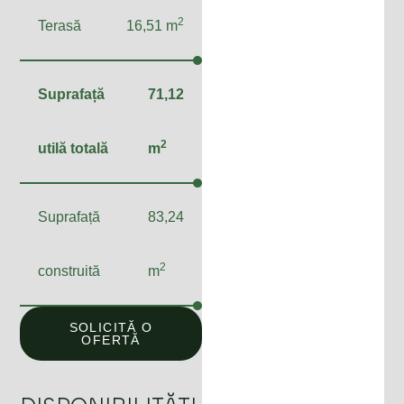
2
Terasă
16,51 m
Suprafață
71,12
2
utilă totală
m
Suprafață
83,24
2
construită
m
SOLICITĂ O
OFERTĂ