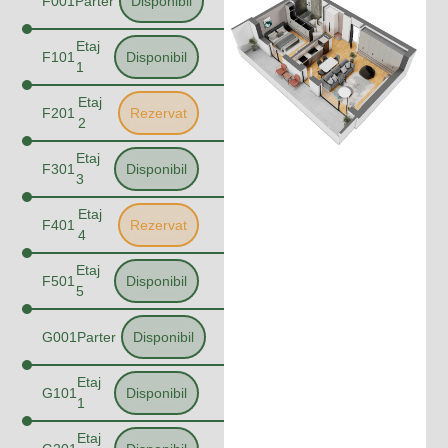
F001
Parter
Disponibil
Etaj
F101
Disponibil
1
Etaj
F201
Rezervat
2
Etaj
F301
Disponibil
3
Etaj
F401
Rezervat
4
Etaj
F501
Disponibil
5
G001
Parter
Disponibil
Etaj
G101
Disponibil
1
Etaj