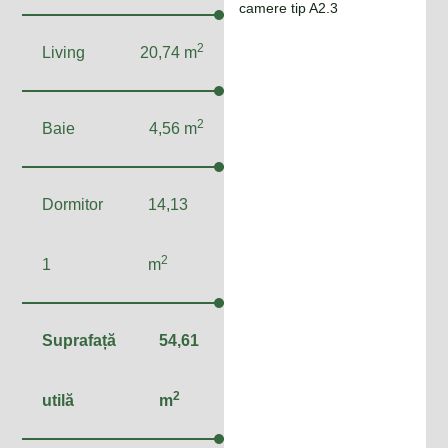
camere tip A2.3
2
Living
20,74 m
2
Baie
4,56 m
Dormitor
14,13
2
1
m
Suprafață
54,61
2
utilă
m