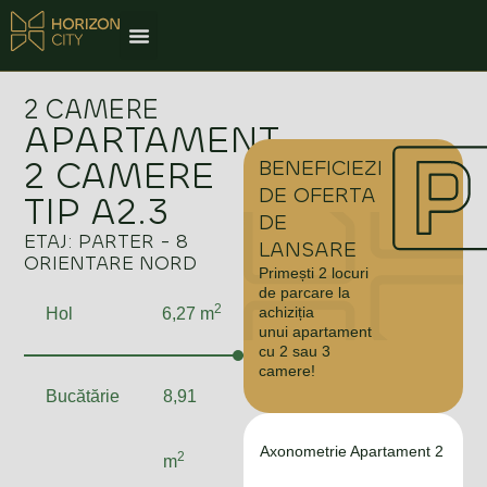
2 CAMERE
APARTAMENT
2 CAMERE
BENEFICIEZI
DE OFERTA
TIP A2.3
DE
ETAJ: PARTER - 8
LANSARE
ORIENTARE NORD
Primești 2 locuri
de parcare la
2
achiziția
Hol
6,27 m
unui apartament
cu 2 sau 3
camere!
Bucătărie
8,91
Axonometrie Apartament 2
2
m