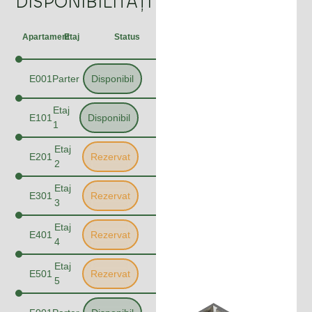
DISPONIBILITĂȚI
Apartament
Etaj
Status
E001
Parter
Disponibil
Etaj
E101
Disponibil
1
Etaj
E201
Rezervat
2
Etaj
E301
Rezervat
3
Etaj
E401
Rezervat
4
Etaj
E501
Rezervat
5